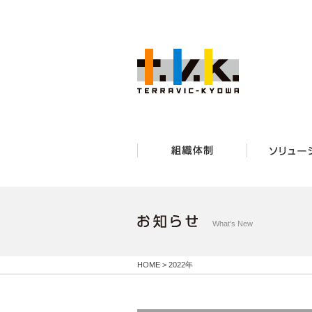
What’s New
HOME
>
2022年